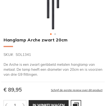
Hanglamp Arche zwart 20cm
Ga
naar
het
SKU
SOL1341
begin
van
De Arche is een zwart geribbeld metalen hanglamp van
de
metaal. De lamp heeft een diameter van 20cm en is voorzien
afbeeldingen-
van drie G9 fittingen.
gallerij
€ 89,95
Schrijf de eerste review over dit product
IN WINKELWAGEN