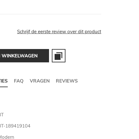
Schrijf de eerste review over dit product
N WINKELWAGEN
TIES
FAQ
VRAGEN
REVIEWS
BT
BT-189419104
Modern