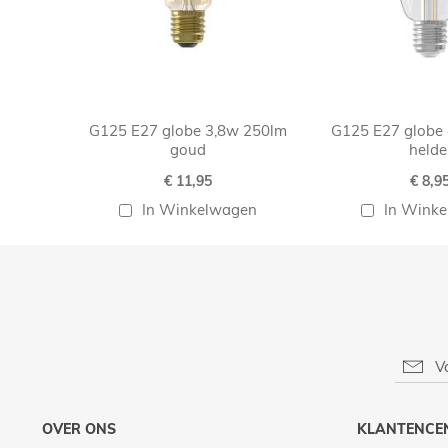
G125 E27 globe 3,8w 250lm
G125 E27 globe
goud
helde
€ 11,95
€ 8,9
In Winkelwagen
In Wink
OVER ONS
KLANTENCE