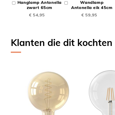
Hanglamp Antonella
Wandlamp
In
In
TE
TE
Winkelwagen
zwart 65cm
Winkelwagen
Antonella eik 45cm
€ 54,95
€ 59,95
VERGELIJKEN
VERGE
Klanten die dit kochten
Skip
carousel