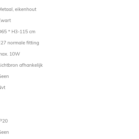
Metaal, eikenhout
Zwart
D65 * H3-115 cm
27 normale fitting
max. 10W
ichtbron afhankelijk
Geen
Nvt
IP20
Geen