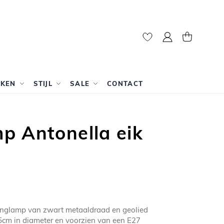
Mijn account
Winkelwag
RKEN
STIJL
SALE
CONTACT
p Antonella eik
anglamp van zwart metaaldraad en geolied
65cm in diameter en voorzien van een E27