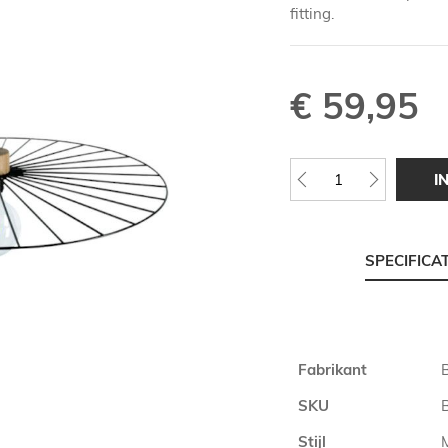
fitting.
€ 59,95
I
SPECIFICA
Meer
Fabrikant
informatie
SKU
Stijl