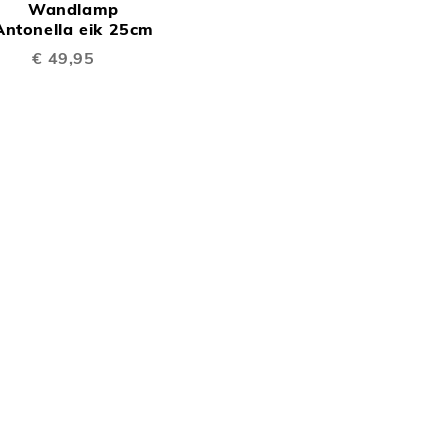
Wandlamp
TE
inkelwagen
Antonella eik 25cm
€ 49,95
EN
VERGELIJKEN