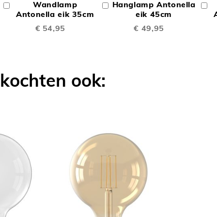
Wandlamp
Hanglamp Antonella
In
In
In
TE
TE
Winkelwagen
Antonella eik 35cm
Winkelwagen
eik 45cm
W
€ 54,95
€ 49,95
LIJKEN
VERGELIJKEN
VERGELIJK
 kochten ook: