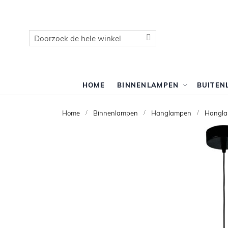
Zoek
Zoek
HOME
BINNENLAMPEN
BUITEN
Home
Binnenlampen
Hanglampen
Hangla
Ga
naar
het
einde
van
de
afbeeldingen-
gallerij