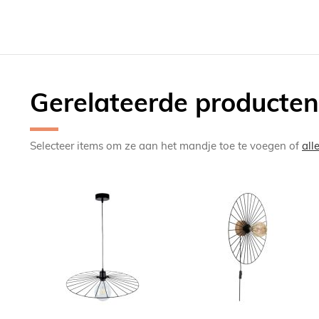
Gerelateerde producten
Selecteer items om ze aan het mandje toe te voegen of
all
TOEVOEGEN
TOEV
OM
OM