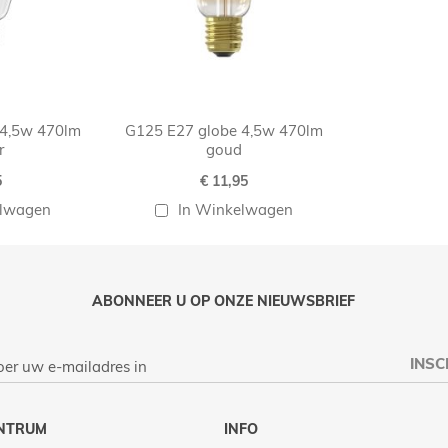
 4,5w 470lm
G125 E27 globe 4,5w 470lm
r
goud
5
€ 11,95
elwagen
In Winkelwagen
ABONNEER U OP ONZE NIEUWSBRIEF
INSC
NTRUM
INFO