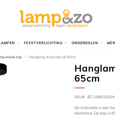
LAMPEN
FEESTVERLICHTING
ONDERDELEN
ME
mp enkele kap
Hanglamp Antonella eik 65cm
Hanglam
65cm
SKU
BT-189419104
De Antonella is een h
eikenhout. De kap is 