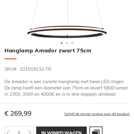
Hanglamp Amador zwart 75cm
Ga
naar
het
SKU
331019132-TR
begin
van
De Amador is een zwarte hanglamp met twee LED ringen.
de
De lamp heeft een diameter van 75cm en levert 5800 lumen
afbeeldingen-
in 2300, 3000 en 4000K en is in drie stappen dimbaar.
gallerij
€ 269,99
Schrijf de eerste review over dit product
IN WINKELWAGEN