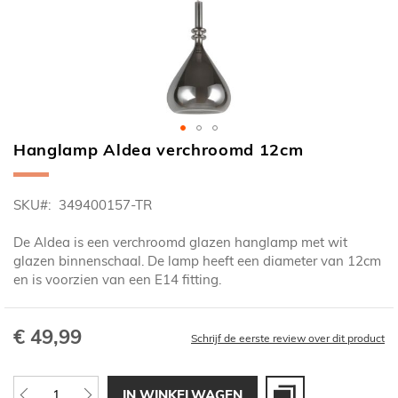
Hanglamp Aldea verchroomd 12cm
Ga
naar
het
SKU
349400157-TR
begin
van
De Aldea is een verchroomd glazen hanglamp met wit
de
glazen binnenschaal. De lamp heeft een diameter van 12cm
afbeeldingen-
en is voorzien van een E14 fitting.
gallerij
€ 49,99
Schrijf de eerste review over dit product
IN WINKELWAGEN