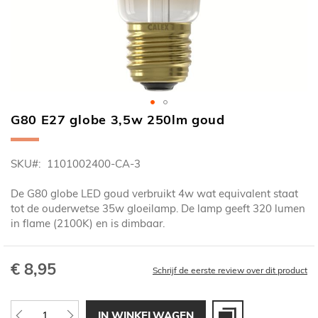
G80 E27 globe 3,5w 250lm goud
Ga
naar
het
SKU
1101002400-CA-3
begin
van
De G80 globe LED goud verbruikt 4w wat equivalent staat
de
tot de ouderwetse 35w gloeilamp. De lamp geeft 320 lumen
afbeeldingen-
in flame (2100K) en is dimbaar.
gallerij
€ 8,95
Schrijf de eerste review over dit product
IN WINKELWAGEN