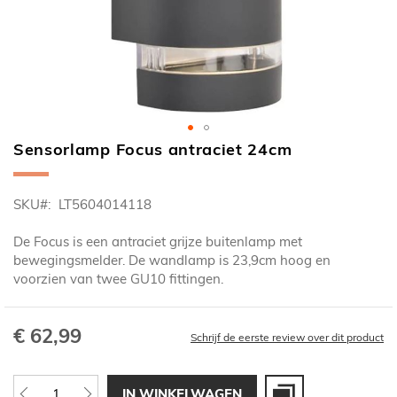
Sensorlamp Focus antraciet 24cm
Ga
naar
het
SKU
LT5604014118
begin
van
De Focus is een antraciet grijze buitenlamp met
de
bewegingsmelder. De wandlamp is 23,9cm hoog en
afbeeldingen-
voorzien van twee GU10 fittingen.
gallerij
€ 62,99
Schrijf de eerste review over dit product
IN WINKELWAGEN