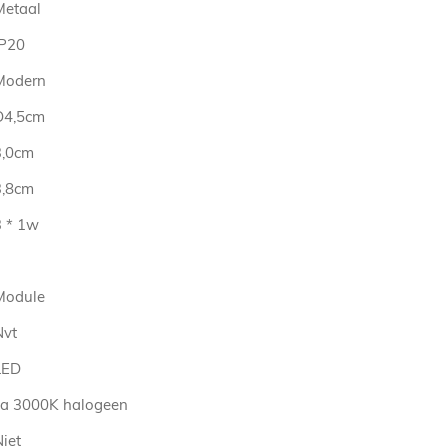
Metaal
IP20
Modern
D4,5cm
3,0cm
3,8cm
3 * 1w
Module
Nvt
LED
ca 3000K halogeen
iet