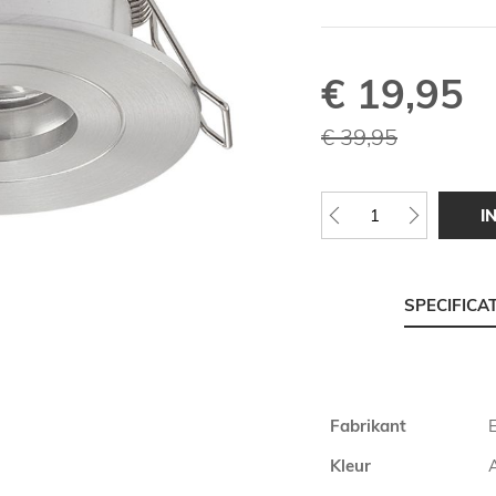
€ 19,95
Speciale
prijs
€ 39,95
I
SPECIFICA
Meer
Fabrikant
informatie
Kleur
A