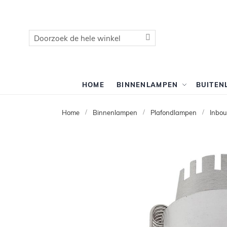
Zoek
Zoek
HOME
BINNENLAMPEN
BUITEN
Home
Binnenlampen
Plafondlampen
Inbo
Ga
naar
het
einde
van
de
afbeeldingen-
gallerij