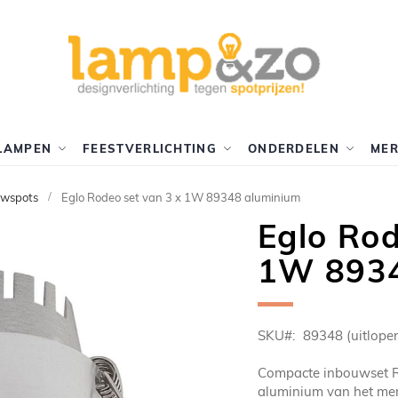
LAMPEN
FEESTVERLICHTING
ONDERDELEN
ME
uwspots
Eglo Rodeo set van 3 x 1W 89348 aluminium
Eglo Rod
1W 8934
SKU
89348 (uitlope
Compacte inbouwset R
aluminium van het merk