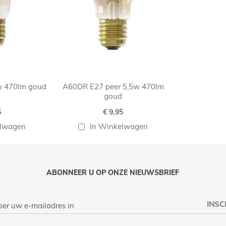
w 470lm goud
A60DR E27 peer 5,5w 470lm
goud
5
€ 9,95
elwagen
In Winkelwagen
ABONNEER U OP ONZE NIEUWSBRIEF
INSC