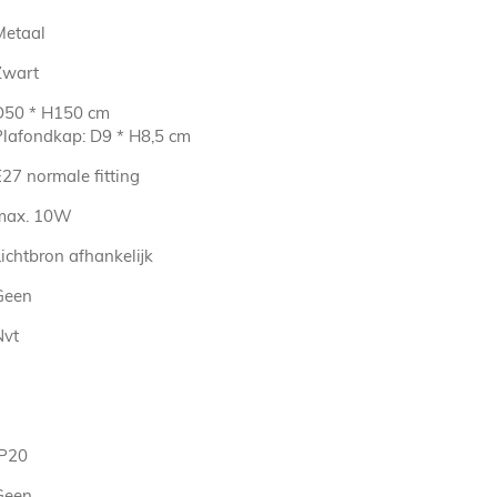
Metaal
Zwart
D50 * H150 cm
Plafondkap: D9 * H8,5 cm
27 normale fitting
max. 10W
ichtbron afhankelijk
Geen
Nvt
IP20
Geen