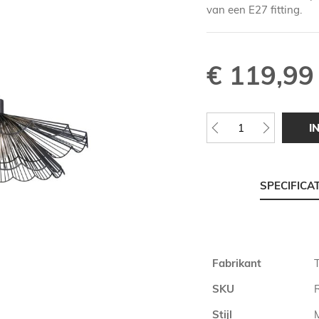
van een E27 fitting.
€ 119,99
I
SPECIFICA
Meer
Fabrikant
T
informatie
SKU
Stijl