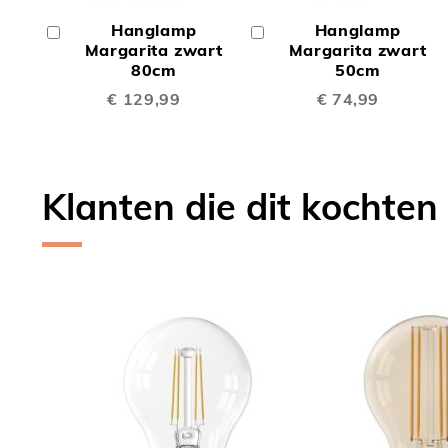
OM
OM
Hanglamp
Hanglamp
In
In
TE
TE
Winkelwagen
Margarita zwart
Winkelwagen
Margarita zwart
80cm
50cm
VERGELIJKEN
VERGE
€ 129,99
€ 74,99
Klanten die dit kochten
Skip
carousel