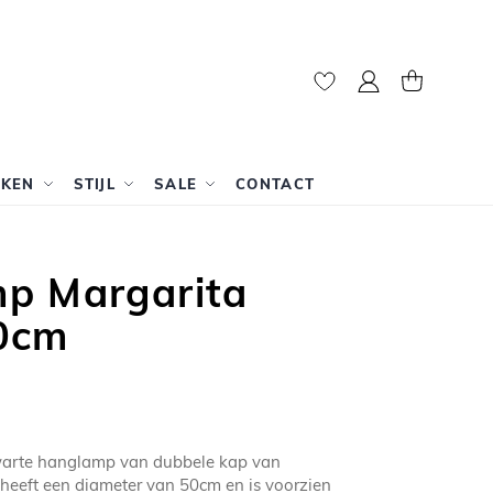
Mijn account
Winkelwag
RKEN
STIJL
SALE
CONTACT
p Margarita
0cm
warte hanglamp van dubbele kap van
heeft een diameter van 50cm en is voorzien