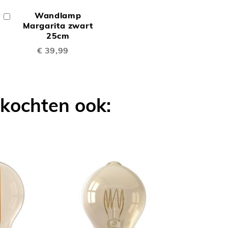
OM
Wandlamp
In
TE
Winkelwagen
Margarita zwart
25cm
LIJKEN
VERGELIJKEN
€ 39,99
 kochten ook: