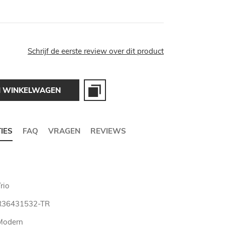
Schrijf de eerste review over dit product
N WINKELWAGEN
TIES
FAQ
VRAGEN
REVIEWS
rio
R36431532-TR
Modern