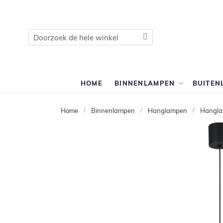
Zoek
Zoek
HOME
BINNENLAMPEN
BUITEN
Home
Binnenlampen
Hanglampen
Hangla
Ga
naar
het
einde
van
de
afbeeldingen-
gallerij