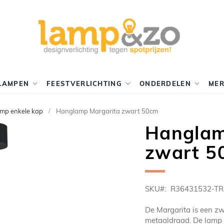
LAMPEN
FEESTVERLICHTING
ONDERDELEN
ME
mp enkele kap
Hanglamp Margarita zwart 50cm
Hanglam
zwart 5
SKU
R36431532-TR
De Margarita is een z
metaaldraad. De lamp 