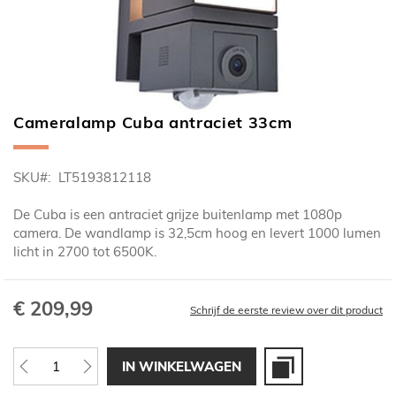
Cameralamp Cuba antraciet 33cm
Ga
naar
het
SKU
LT5193812118
begin
van
De Cuba is een antraciet grijze buitenlamp met 1080p
de
camera. De wandlamp is 32,5cm hoog en levert 1000 lumen
afbeeldingen-
licht in 2700 tot 6500K.
gallerij
€ 209,99
Schrijf de eerste review over dit product
IN WINKELWAGEN