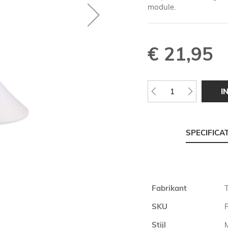
module.
€ 21,95
I
SPECIFICA
Meer
Fabrikant
T
informatie
SKU
Stijl