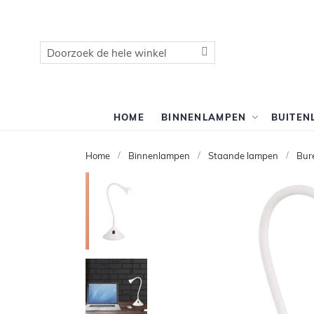
Zoek
Zoek
HOME
BINNENLAMPEN
BUITEN
Home
Binnenlampen
Staande lampen
Bur
Ga
naar
het
einde
van
de
afbeeldingen-
gallerij