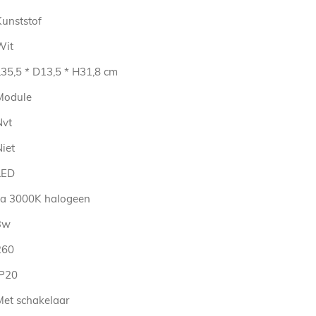
Kunststof
Wit
L35,5 * D13,5 * H31,8 cm
Module
Nvt
iet
LED
ca 3000K halogeen
3w
260
IP20
Met schakelaar