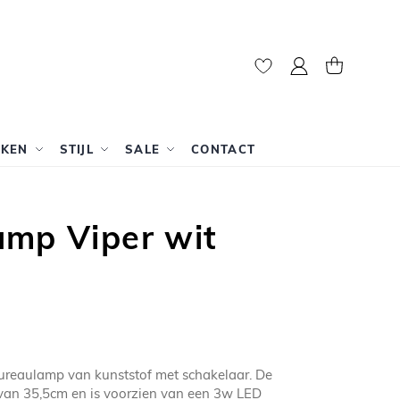
Mijn account
Winkelwag
RKEN
STIJL
SALE
CONTACT
amp Viper wit
bureaulamp van kunststof met schakelaar. De
 van 35,5cm en is voorzien van een 3w LED