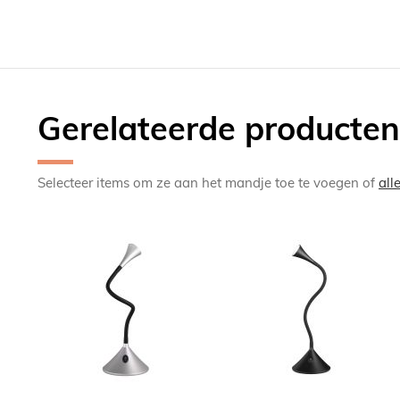
Gerelateerde producten
Selecteer items om ze aan het mandje toe te voegen of
all
TOEVOEGEN
TOEV
OM
OM