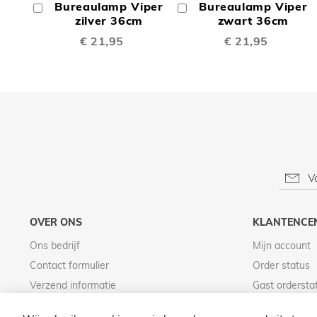
Bureaulamp Viper
Bureaulamp Viper
In
In
TE
TE
Winkelwagen
zilver 36cm
Winkelwagen
zwart 36cm
€ 21,95
€ 21,95
VERGELIJKEN
VERGE
OVER ONS
KLANTENCE
Ons bedrijf
Mijn account
Contact formulier
Order status
Verzend informatie
Gast ordersta
Betaal informatie