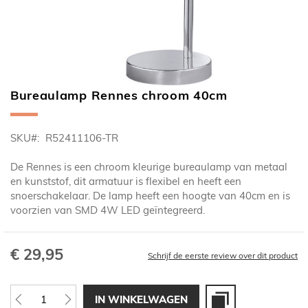
Bureaulamp Rennes chroom 40cm
Ga
naar
het
SKU
R52411106-TR
begin
van
De Rennes is een chroom kleurige bureaulamp van metaal
de
en kunststof, dit armatuur is flexibel en heeft een
afbeeldingen-
snoerschakelaar. De lamp heeft een hoogte van 40cm en is
gallerij
voorzien van SMD 4W LED geïntegreerd.
€ 29,95
Schrijf de eerste review over dit product
IN WINKELWAGEN