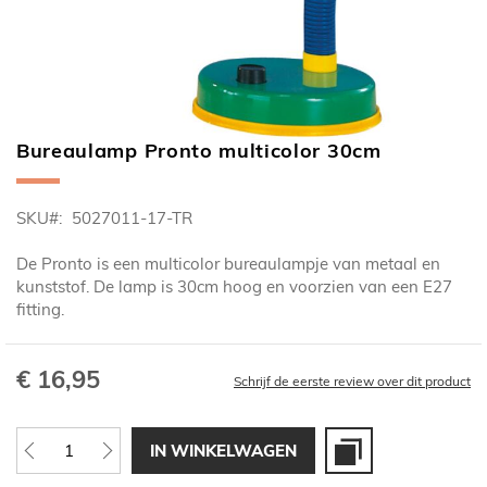
Bureaulamp Pronto multicolor 30cm
Ga
naar
het
SKU
5027011-17-TR
begin
van
De Pronto is een multicolor bureaulampje van metaal en
de
kunststof. De lamp is 30cm hoog en voorzien van een E27
afbeeldingen-
fitting.
gallerij
€ 16,95
Schrijf de eerste review over dit product
IN WINKELWAGEN