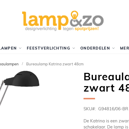
LAMPEN
FEESTVERLICHTING
ONDERDELEN
ME
eaulampen
Bureaulamp Katrina zwart 48cm
Bureaul
zwart 4
SKU
G94816/06-BR
De Katrina is een zwa
schakelaar. De lamp i