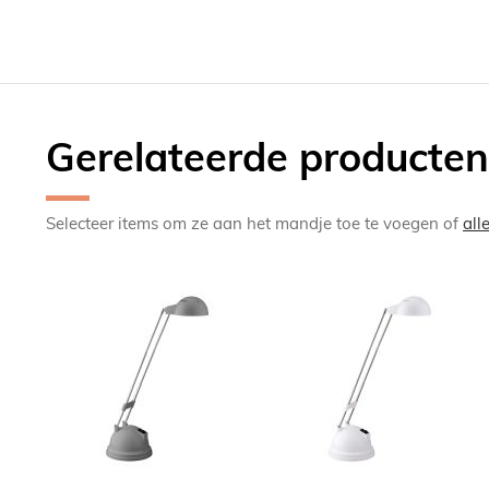
Gerelateerde producten
Selecteer items om ze aan het mandje toe te voegen of
all
TOEVOEGEN
TOEV
OM
OM