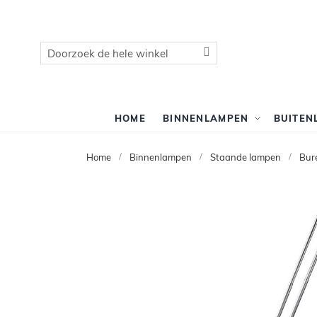
Zoek
Zoek
HOME
BINNENLAMPEN
BUITEN
Home
Binnenlampen
Staande lampen
Bur
Ga
naar
het
einde
van
de
afbeeldingen-
gallerij