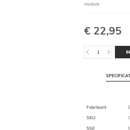
module.
€ 22,95
I
SPECIFICA
Meer
Fabrikant
B
informatie
SKU
Stijl