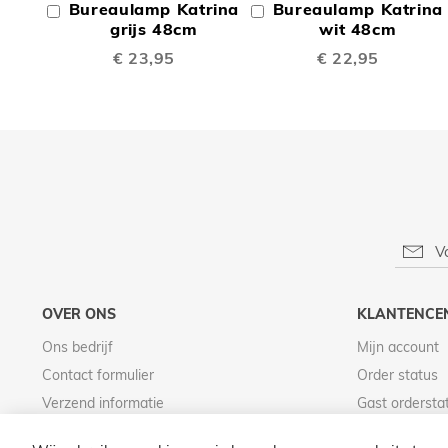
Bureaulamp Katrina
Bureaulamp Katrina
In
In
TE
TE
Winkelwagen
grijs 48cm
Winkelwagen
wit 48cm
€ 23,95
€ 22,95
VERGELIJKEN
VERGE
OVER ONS
KLANTENCE
Ons bedrijf
Mijn account
Contact formulier
Order status
Verzend informatie
Gast ordersta
Betaal informatie