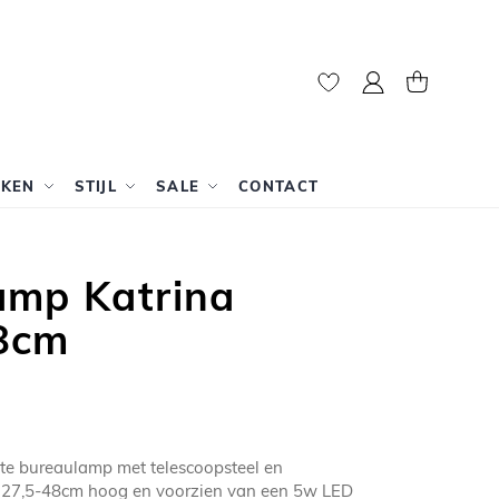
Mijn account
Winkelwag
RKEN
STIJL
SALE
CONTACT
amp Katrina
8cm
rte bureaulamp met telescoopsteel en
s 27,5-48cm hoog en voorzien van een 5w LED