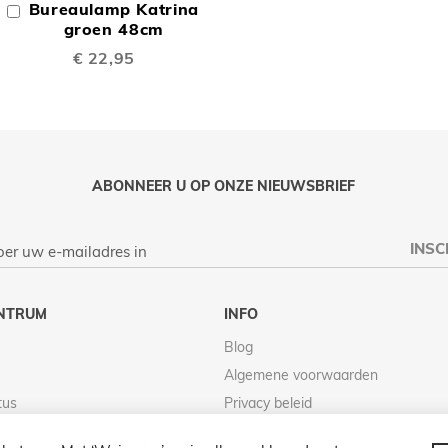
Bureaulamp Katrina
In
TE
Winkelwagen
groen 48cm
€ 22,95
LIJKEN
VERGELIJKEN
ABONNEER U OP ONZE NIEUWSBRIEF
INSC
NTRUM
INFO
Blog
Algemene voorwaarden
tus
Privacy beleid
Retour beleid