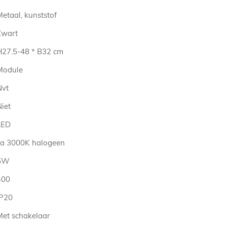
etaal, kunststof
Zwart
H27.5-48 * B32 cm
Module
Nvt
iet
LED
ca 3000K halogeen
5W
400
IP20
Met schakelaar