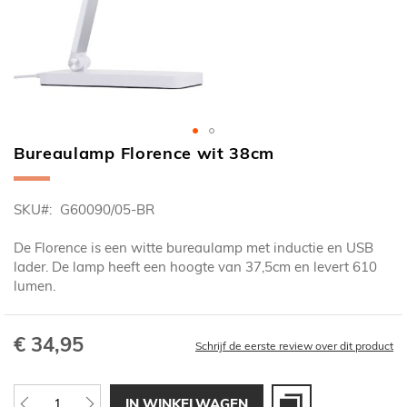
Bureaulamp Florence wit 38cm
Ga
naar
het
SKU
G60090/05-BR
begin
van
De Florence is een witte bureaulamp met inductie en USB
de
lader. De lamp heeft een hoogte van 37,5cm en levert 610
afbeeldingen-
lumen.
gallerij
€ 34,95
Schrijf de eerste review over dit product
IN WINKELWAGEN