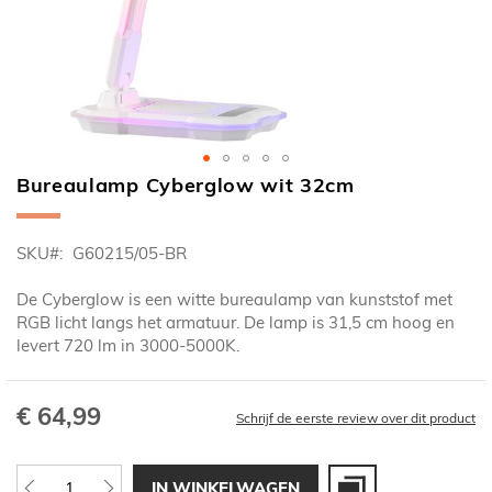
Bureaulamp Cyberglow wit 32cm
Ga
naar
het
SKU
G60215/05-BR
begin
van
De Cyberglow is een witte bureaulamp van kunststof met
de
RGB licht langs het armatuur. De lamp is 31,5 cm hoog en
afbeeldingen-
levert 720 lm in 3000-5000K.
gallerij
€ 64,99
Schrijf de eerste review over dit product
IN WINKELWAGEN