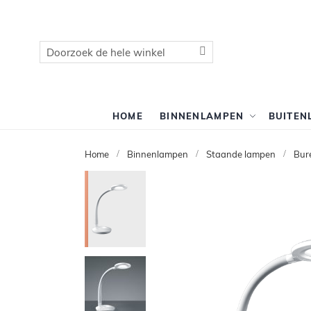
Zoek
Zoek
HOME
BINNENLAMPEN
BUITEN
Home
Binnenlampen
Staande lampen
Bur
Ga
naar
het
einde
van
de
afbeeldingen-
gallerij