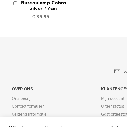
Bureaulamp Cobra
In
TE
Winkelwagen
zilver 47cm
€ 39,95
VERGELIJKEN
OVER ONS
KLANTENCE
Ons bedrijf
Mijn account
Contact formulier
Order status
Verzend informatie
Gast ordersta
Betaal informatie