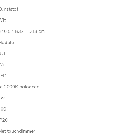
Kunststof
Wit
H46.5 * B32 * D13 cm
Module
Nvt
Wel
LED
ca 3000K halogeen
3w
300
IP20
Met touchdimmer