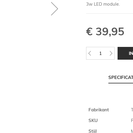
3w LED module.
€ 39,95
I
SPECIFICA
Meer
Fabrikant
T
informatie
SKU
Stijl