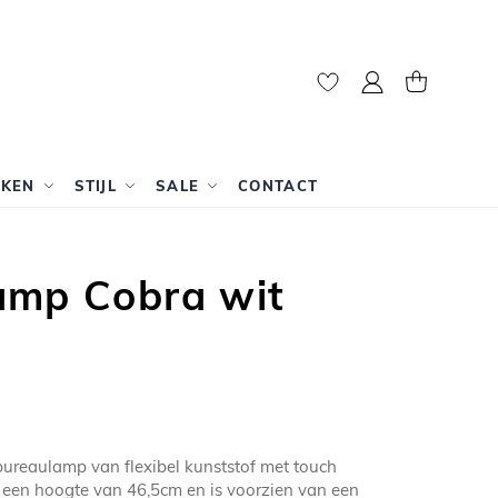
Mijn account
Winkelwag
RKEN
STIJL
SALE
CONTACT
amp Cobra wit
bureaulamp van flexibel kunststof met touch
 een hoogte van 46,5cm en is voorzien van een