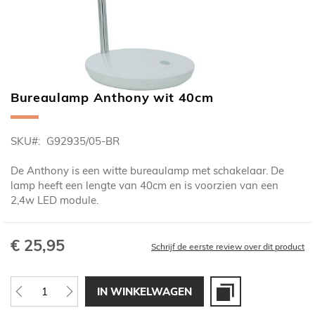
Bureaulamp Anthony wit 40cm
Ga
naar
het
SKU
G92935/05-BR
begin
van
De Anthony is een witte bureaulamp met schakelaar. De
de
lamp heeft een lengte van 40cm en is voorzien van een
afbeeldingen-
2,4w LED module.
gallerij
€ 25,95
Schrijf de eerste review over dit product
IN WINKELWAGEN