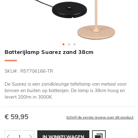
Batterijlamp Suarez zand 38cm
Ga
naar
het
SKU
R57706166-TR
begin
van
De Suarez is een zandkleurige tafellamp van metaal voor
de
binnen en buiten op batterijen. De lamp is 38cm hoog en
afbeeldingen-
levert 200lm in 3000K.
gallerij
€ 59,95
Schrijf de eerste review over dit product
IN WINKELWAGEN