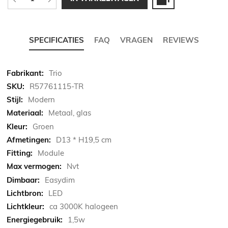
SPECIFICATIES
FAQ
VRAGEN
REVIEWS
Meer
Trio
informatie
R57761115-TR
Modern
Metaal, glas
Groen
D13 * H19,5 cm
Module
Nvt
Easydim
LED
ca 3000K halogeen
1,5w