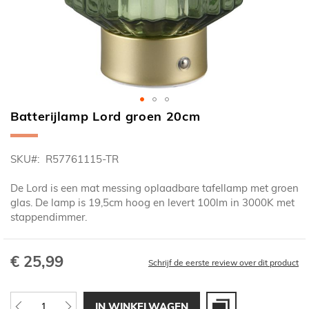
Batterijlamp Lord groen 20cm
Ga
naar
het
SKU
R57761115-TR
begin
van
De Lord is een mat messing oplaadbare tafellamp met groen
de
glas. De lamp is 19,5cm hoog en levert 100lm in 3000K met
afbeeldingen-
stappendimmer.
gallerij
€ 25,99
Schrijf de eerste review over dit product
IN WINKELWAGEN