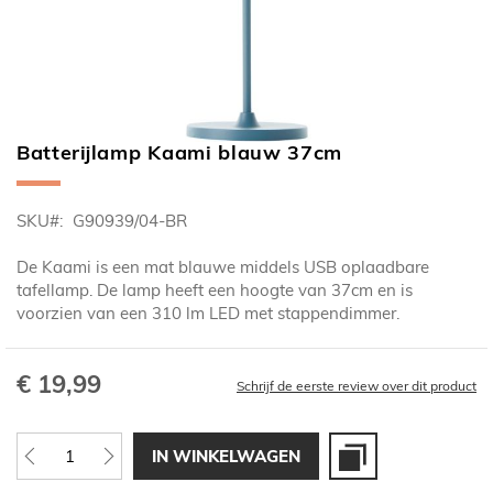
Batterijlamp Kaami blauw 37cm
Ga
naar
het
SKU
G90939/04-BR
begin
van
De Kaami is een mat blauwe middels USB oplaadbare
de
tafellamp. De lamp heeft een hoogte van 37cm en is
afbeeldingen-
voorzien van een 310 lm LED met stappendimmer.
gallerij
€ 19,99
Schrijf de eerste review over dit product
IN WINKELWAGEN