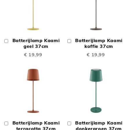
Batterijlamp Kaami
Batterijlamp Kaami
In
In
Winkelwagen
geel 37cm
Winkelwagen
koffie 37cm
€ 19,99
€ 19,99
Batterijlamp Kaami
Batterijlamp Kaami
In
In
Winkelwagen
terracotta 37cm
Winkelwagen
donkergroen 37cm