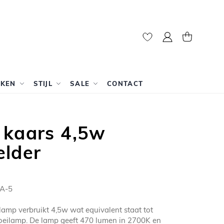
Mijn account
Winkelwag
RKEN
STIJL
SALE
CONTACT
 kaars 4,5w
elder
A-5
amp verbruikt 4,5w wat equivalent staat tot
eilamp. De lamp geeft 470 lumen in 2700K en