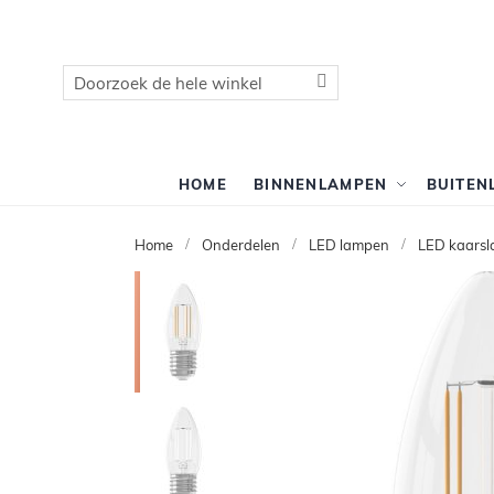
Zoek
Zoek
HOME
BINNENLAMPEN
BUITEN
Home
Onderdelen
LED lampen
LED kaars
Ga
naar
het
einde
van
de
afbeeldingen-
gallerij