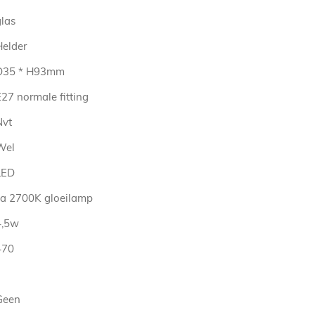
glas
Helder
D35 * H93mm
27 normale fitting
Nvt
Wel
LED
ca 2700K gloeilamp
4,5w
470
Geen