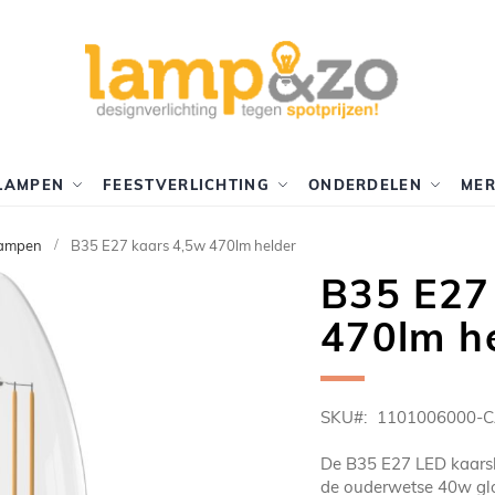
LAMPEN
FEESTVERLICHTING
ONDERDELEN
ME
lampen
B35 E27 kaars 4,5w 470lm helder
B35 E27
470lm h
SKU
1101006000-C
De B35 E27 LED kaarsl
de ouderwetse 40w glo