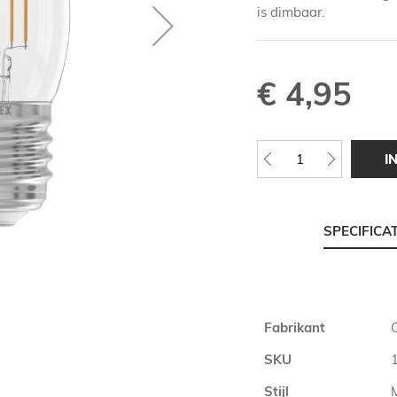
is dimbaar.
€ 4,95
I
SPECIFICA
Meer
Fabrikant
informatie
SKU
Stijl