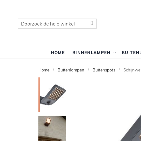
Zoek
Zoek
HOME
BINNENLAMPEN
BUITEN
Home
Buitenlampen
Buitenspots
Schijnwe
Ga
naar
het
einde
van
de
afbeeldingen-
gallerij