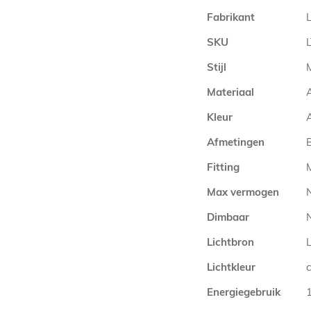
Meer
Fabrikant
informatie
SKU
Stijl
Materiaal
Kleur
A
Afmetingen
Fitting
Max vermogen
Dimbaar
N
Lichtbron
Lichtkleur
Energiegebruik