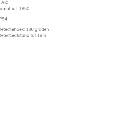
2260
Armatuur: 1850
IP54
Detectiehoek: 180 graden
Detectieafstand tot 18m