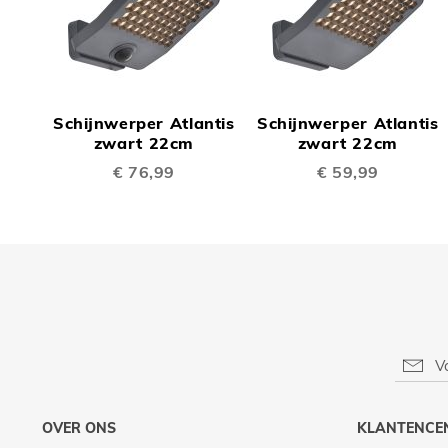
TOEVOEGEN
TOEV
OM
OM
Schijnwerper Atlantis
Schijnwerper Atlantis
TE
TE
zwart 22cm
zwart 22cm
€ 76,99
€ 59,99
VERGELIJKEN
VERGE
OVER ONS
KLANTENCE