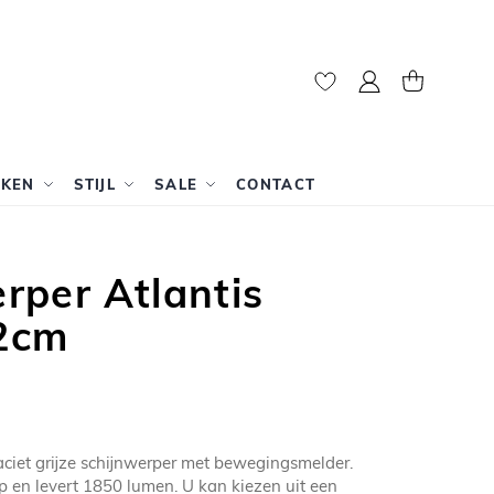
Mijn account
Winkelwag
RKEN
STIJL
SALE
CONTACT
rper Atlantis
2cm
raciet grijze schijnwerper met bewegingsmelder.
p en levert 1850 lumen. U kan kiezen uit een