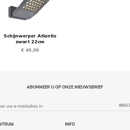
OEGEN
TOEVOEGEN
OM
Schijnwerper Atlantis
TE
zwart 22cm
€ 49,99
LIJKEN
VERGELIJKEN
ABONNEER U OP ONZE NIEUWSBRIEF
INSC
NTRUM
INFO