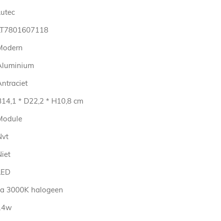
Lutec
LT7801607118
Modern
Aluminium
ntraciet
B14,1 * D22,2 * H10,8 cm
Module
Nvt
iet
LED
ca 3000K halogeen
14w