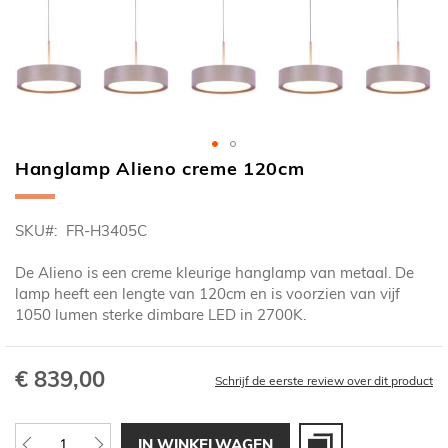
Hanglamp Alieno creme 120cm
Ga
naar
het
SKU
FR-H3405C
begin
van
De Alieno is een creme kleurige hanglamp van metaal. De
de
lamp heeft een lengte van 120cm en is voorzien van vijf
afbeeldingen-
1050 lumen sterke dimbare LED in 2700K.
gallerij
€ 839,00
Schrijf de eerste review over dit product
IN WINKELWAGEN