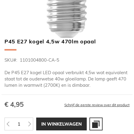
P45 E27 kogel 4,5w 470lm opaal
Ga
naar
het
SKU
1101004800-CA-5
begin
van
De P45 E27 kogel LED opaal verbruikt 4,5w wat equivalent
de
staat tot de ouderwetse 40w gloeilamp. De lamp geeft 470
afbeeldingen-
lumen in warmwit (2700K) en is dimbaar.
gallerij
€ 4,95
Schrijf de eerste review over dit product
IN WINKELWAGEN