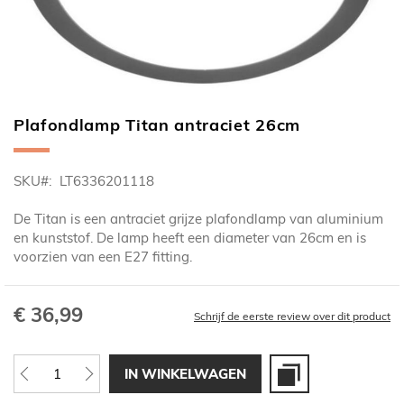
Plafondlamp Titan antraciet 26cm
Ga
naar
het
SKU
LT6336201118
begin
van
De Titan is een antraciet grijze plafondlamp van aluminium
de
en kunststof. De lamp heeft een diameter van 26cm en is
afbeeldingen-
voorzien van een E27 fitting.
gallerij
€ 36,99
Schrijf de eerste review over dit product
IN WINKELWAGEN