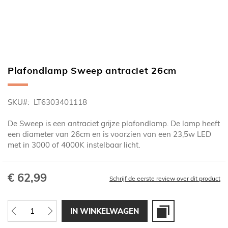
Plafondlamp Sweep antraciet 26cm
Ga
naar
het
SKU
LT6303401118
begin
van
De Sweep is een antraciet grijze plafondlamp. De lamp heeft
de
een diameter van 26cm en is voorzien van een 23,5w LED
afbeeldingen-
met in 3000 of 4000K instelbaar licht.
gallerij
€ 62,99
Schrijf de eerste review over dit product
IN WINKELWAGEN