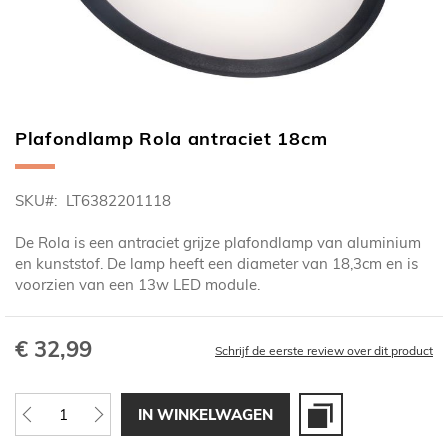
Plafondlamp Rola antraciet 18cm
Ga
naar
het
SKU
LT6382201118
begin
van
De Rola is een antraciet grijze plafondlamp van aluminium
de
en kunststof. De lamp heeft een diameter van 18,3cm en is
afbeeldingen-
voorzien van een 13w LED module.
gallerij
€ 32,99
Schrijf de eerste review over dit product
IN WINKELWAGEN