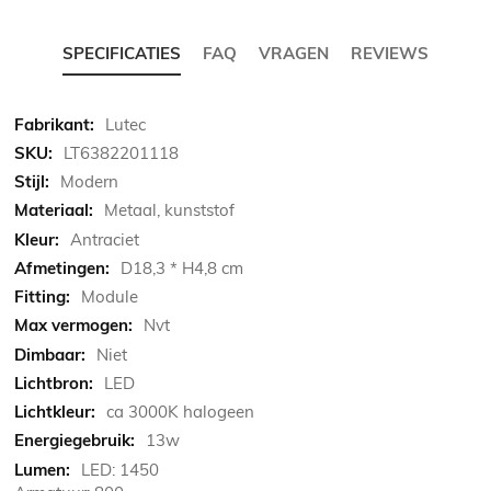
SPECIFICATIES
FAQ
VRAGEN
REVIEWS
Meer
Lutec
informatie
LT6382201118
Modern
Metaal, kunststof
Antraciet
D18,3 * H4,8 cm
Module
Nvt
Niet
LED
ca 3000K halogeen
13w
LED: 1450