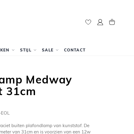
Mijn account
Winkelwag
RKEN
STIJL
SALE
CONTACT
lamp Medway
et 31cm
-EOL
aciet buiten plafondlamp van kunststof. De
ameter van 31cm en is voorzien van een 12w