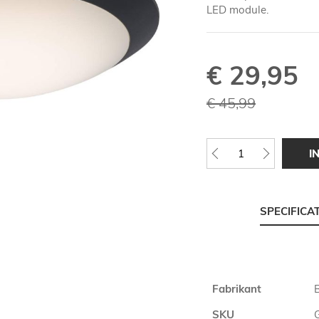
LED module.
€ 29,95
Speciale
prijs
€ 45,99
I
SPECIFICA
Meer
Fabrikant
B
informatie
SKU