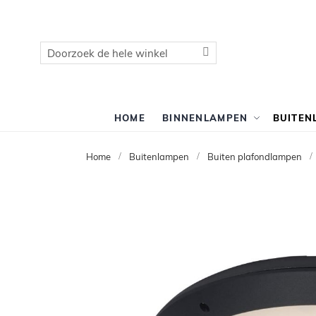
Zoek
Zoek
HOME
BINNENLAMPEN
BUITEN
Home
Buitenlampen
Buiten plafondlampen
Ga
naar
het
einde
van
de
afbeeldingen-
gallerij