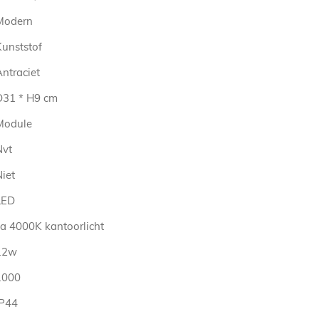
Modern
Kunststof
ntraciet
D31 * H9 cm
Module
Nvt
iet
LED
ca 4000K kantoorlicht
12w
1000
IP44