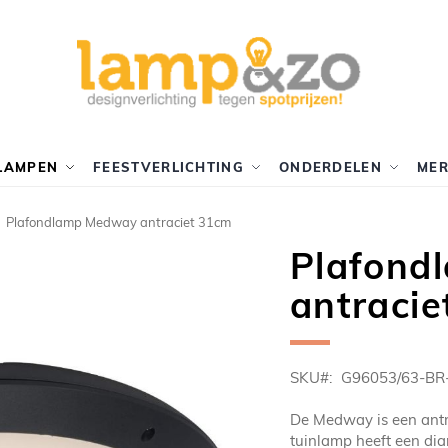
LAMPEN
FEESTVERLICHTING
ONDERDELEN
ME
Plafondlamp Medway antraciet 31cm
Plafond
antraci
SKU
G96053/63-BR
De Medway is een antr
tuinlamp heeft een di