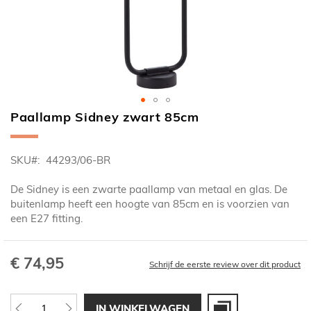
Paallamp Sidney zwart 85cm
Ga
naar
het
SKU
44293/06-BR
begin
van
De Sidney is een zwarte paallamp van metaal en glas. De
de
buitenlamp heeft een hoogte van 85cm en is voorzien van
afbeeldingen-
een E27 fitting.
gallerij
€ 74,95
Schrijf de eerste review over dit product
IN WINKELWAGEN