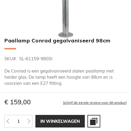
Paallamp Conrad gegalvaniseerd 98cm
Ga
naar
het
SKU
SL-61159-980SI
begin
van
De Conrad is een gegalvaniseerd stalen paallamp met
de
helder glas. De lamp heeft een hoogte van 98cm en is
afbeeldingen-
voorzien van een E27 fitting.
gallerij
€ 159,00
Schrijf de eerste review over dit product
IN WINKELWAGEN