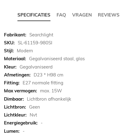
SPECIFICATIES
FAQ
VRAGEN
REVIEWS
Meer
Searchlight
informatie
SL-61159-980SI
Modern
Gegalvaniseerd staal, glas
Gegalvaniseerd
D23 * H98 cm
E27 normale fitting
max. 15W
Lichtbron afhankelijk
Geen
Nvt
-
-