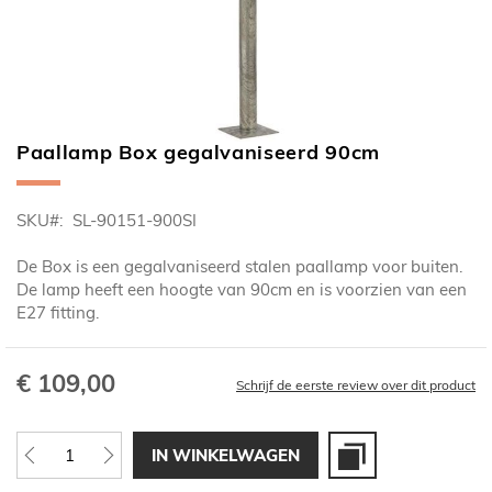
Paallamp Box gegalvaniseerd 90cm
Ga
naar
het
SKU
SL-90151-900SI
begin
van
De Box is een gegalvaniseerd stalen paallamp voor buiten.
de
De lamp heeft een hoogte van 90cm en is voorzien van een
afbeeldingen-
E27 fitting.
gallerij
€ 109,00
Schrijf de eerste review over dit product
IN WINKELWAGEN