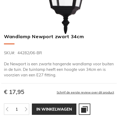
Wandlamp Newport zwart 34cm
Ga
naar
het
SKU
44282/06-BR
begin
van
De Newport is een zwarte hangende wandlamp voor buiten
de
in de tuin. De tuinlamp heeft een hoogte van 34cm en is
afbeeldingen-
voorzien van een E27 fitting.
gallerij
€ 17,95
Schrijf de eerste review over dit product
IN WINKELWAGEN