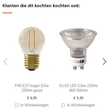
Klanten die dit kochten kochten ook:
Skip
carousel
P45 E27 kogel 3,5w
GU10 LED 2,8w 230lm
W
250lm goud
36D 50mm
€ 4,95
€ 3,49
In Winkelwagen
In Winkelwagen