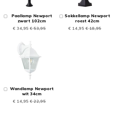
Paallamp Newport
Sokkellamp Newport
In
In
Winkelwagen
zwart 102cm
Winkelwagen
roest 42cm
Speciale
€ 34,95
€ 53,95
Speciale
€ 14,95
€ 18,95
prijs
prijs
Wandlamp Newport
In
Winkelwagen
wit 34cm
Speciale
€ 14,95
€ 22,95
prijs