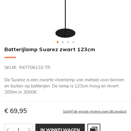
Batterijlamp Suarez zwart 123cm
Ga
naar
het
SKU
R47706132-TR
begin
van
De Suarez is een zwarte vloerlamp van metaal voor binnen
de
en buiten op batterijen. De lamp is 123cm hoog en levert
afbeeldingen-
200lm in 3000K.
gallerij
€ 69,95
Schrijf de eerste review over dit product
IN WINKELWAGEN