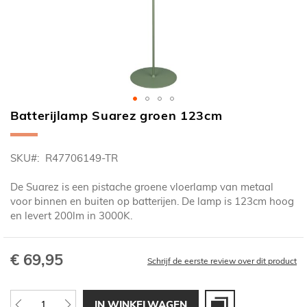
Batterijlamp Suarez groen 123cm
Ga
naar
het
SKU
R47706149-TR
begin
van
De Suarez is een pistache groene vloerlamp van metaal
de
voor binnen en buiten op batterijen. De lamp is 123cm hoog
afbeeldingen-
en levert 200lm in 3000K.
gallerij
€ 69,95
Schrijf de eerste review over dit product
IN WINKELWAGEN