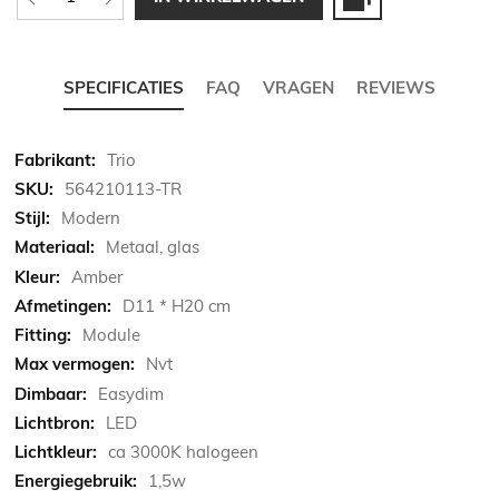
SPECIFICATIES
FAQ
VRAGEN
REVIEWS
Meer
Trio
informatie
564210113-TR
Modern
Metaal, glas
Amber
D11 * H20 cm
Module
Nvt
Easydim
LED
ca 3000K halogeen
1,5w