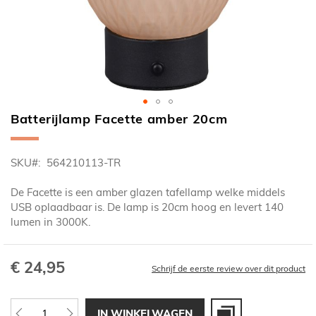
Batterijlamp Facette amber 20cm
Ga
naar
het
SKU
564210113-TR
begin
van
De Facette is een amber glazen tafellamp welke middels
de
USB oplaadbaar is. De lamp is 20cm hoog en levert 140
afbeeldingen-
lumen in 3000K.
gallerij
€ 24,95
Schrijf de eerste review over dit product
IN WINKELWAGEN