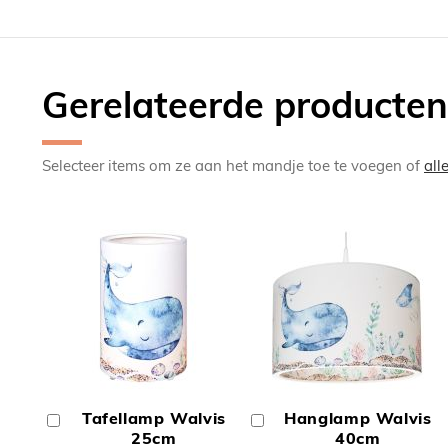
Gerelateerde producten
Selecteer items om ze aan het mandje toe te voegen of
all
TOEVOEGEN
TOEV
OM
OM
Tafellamp Walvis
Hanglamp Walvis
In
In
TE
TE
Winkelwagen
25cm
Winkelwagen
40cm