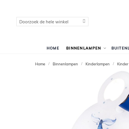
Zoek
Zoek
HOME
BINNENLAMPEN
BUITEN
Home
Binnenlampen
Kinderlampen
Kinder
Ga
naar
het
einde
van
de
afbeeldingen-
gallerij