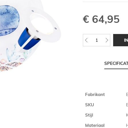
€ 64,95
I
SPECIFICA
Meer
Fabrikant
informatie
SKU
Stijl
Materiaal
H