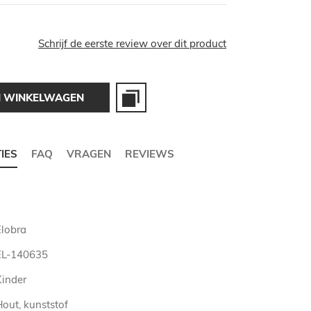
Schrijf de eerste review over dit product
N WINKELWAGEN
TIES
FAQ
VRAGEN
REVIEWS
Elobra
EL-140635
Kinder
out, kunststof