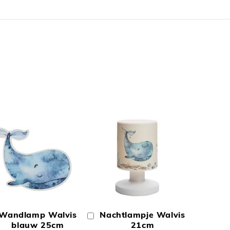
N
TOEVOEGEN
TOEVOEGEN
OM
OM
Wandlamp Walvis
Nachtlampje Walvis
In
TE
TE
inkelwagen
blauw 25cm
Winkelwagen
21cm