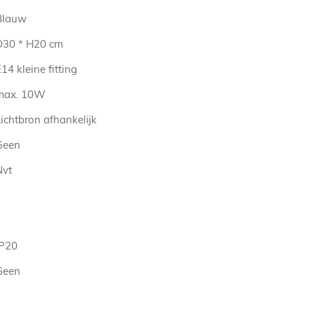
Blauw
D30 * H20 cm
14 kleine fitting
max. 10W
ichtbron afhankelijk
Geen
Nvt
IP20
Geen