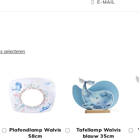
E-MAIL
es selecteren
OEGEN
TOEVOEGEN
TOEVOEGE
OM
OM
Plafondlamp Walvis
Tafellamp Walvis
In
In
In
TE
TE
Winkelwagen
58cm
Winkelwagen
blauw 35cm
W