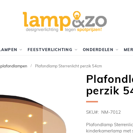
LAMPEN
FEESTVERLICHTING
ONDERDELEN
ME
 plafondlampen
Plafondlamp Sterrenlicht perzik 54cm
Plafondl
perzik 
SKU
NM-7012
Plafondlamp Sterrenli
kinderkamerlamp met st