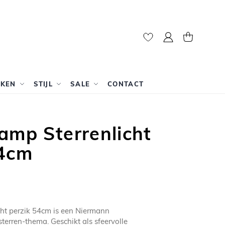
Mijn account
Winkelwag
RKEN
STIJL
SALE
CONTACT
amp Sterrenlicht
54cm
cht perzik 54cm is een Niermann
erren-thema. Geschikt als sfeervolle