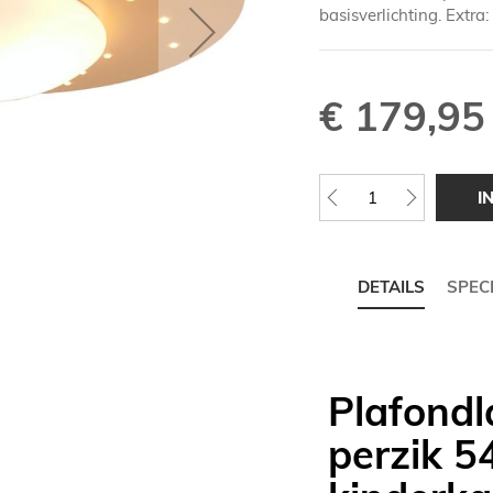
basisverlichting. Extr
€ 179,95
I
DETAILS
SPECI
Plafondl
perzik 5