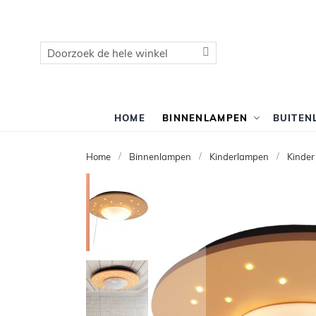
Zoek
Zoek
HOME
BINNENLAMPEN
BUITEN
Home
Binnenlampen
Kinderlampen
Kinder
Ga
naar
het
einde
van
de
afbeeldingen-
gallerij