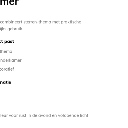
amer
ombineert sterren-thema met praktische
ijks gebruik.
t past
-thema
kinderkamer
coratief
matie
leur voor rust in de avond en voldoende licht