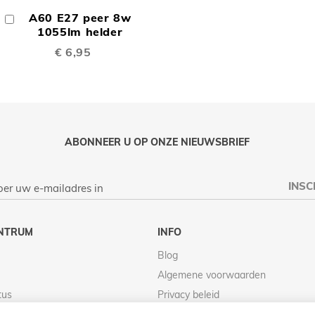
OM
A60 E27 peer 8w
In
TE
Winkelwagen
1055lm helder
€ 6,95
LIJKEN
VERGELIJKEN
ABONNEER U OP ONZE NIEUWSBRIEF
INSC
NTRUM
INFO
Blog
Algemene voorwaarden
tus
Privacy beleid
Retour beleid