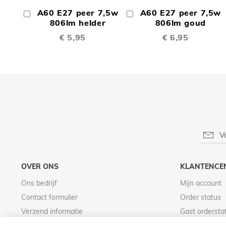
OM
OM
A60 E27 peer 7,5w
A60 E27 peer 7,5w
In
In
TE
TE
Winkelwagen
806lm helder
Winkelwagen
806lm goud
€ 5,95
€ 6,95
VERGELIJKEN
VERGE
OVER ONS
KLANTENCE
Ons bedrijf
Mijn account
Contact formulier
Order status
Verzend informatie
Gast ordersta
Betaal informatie