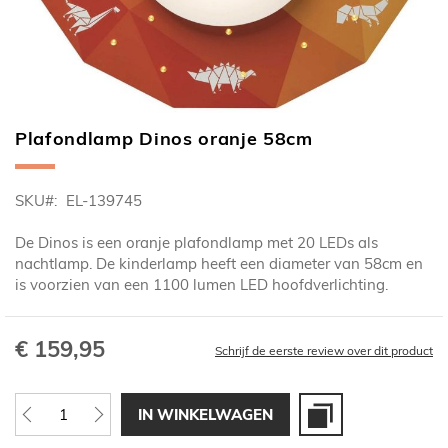
Plafondlamp Dinos oranje 58cm
Ga
naar
het
SKU
EL-139745
begin
van
De Dinos is een oranje plafondlamp met 20 LEDs als
de
nachtlamp. De kinderlamp heeft een diameter van 58cm en
afbeeldingen-
is voorzien van een 1100 lumen LED hoofdverlichting.
gallerij
€ 159,95
Schrijf de eerste review over dit product
IN WINKELWAGEN