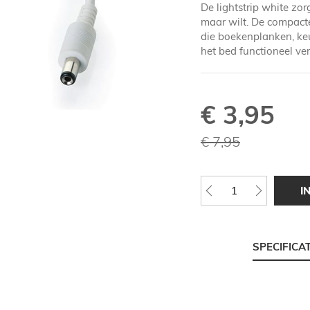
De lightstrip white zor
maar wilt. De compacte
die boekenplanken, keu
het bed functioneel ver
€ 3,95
Speciale
prijs
€ 7,95
I
SPECIFICA