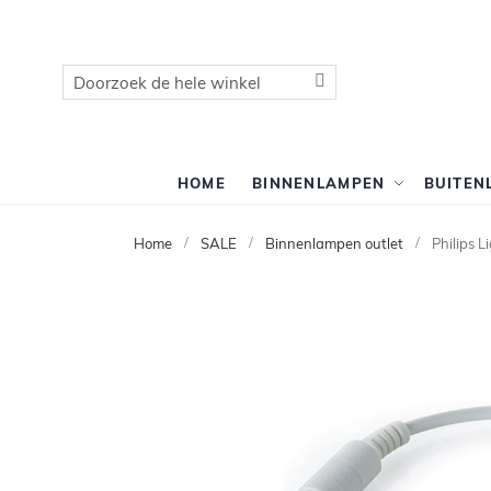
Zoek
Zoek
HOME
BINNENLAMPEN
BUITEN
Home
SALE
Binnenlampen outlet
Philips 
Ga
naar
het
einde
van
de
afbeeldingen-
gallerij