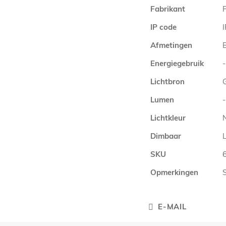
Meer
Fabrikant
P
informatie
IP code
Afmetingen
Energiegebruik
-
Lichtbron
Lumen
-
Lichtkleur
Dimbaar
L
SKU
Opmerkingen
S
E-MAIL