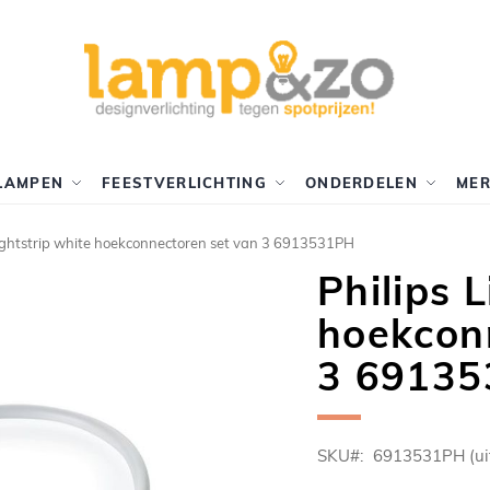
LAMPEN
FEESTVERLICHTING
ONDERDELEN
ME
Lightstrip white hoekconnectoren set van 3 6913531PH
Philips 
hoekcon
3 6913
SKU
6913531PH (ui