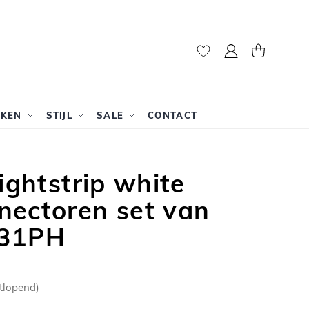
Mijn account
Winkelwag
RKEN
STIJL
SALE
CONTACT
Lightstrip white
nectoren set van
531PH
tlopend)