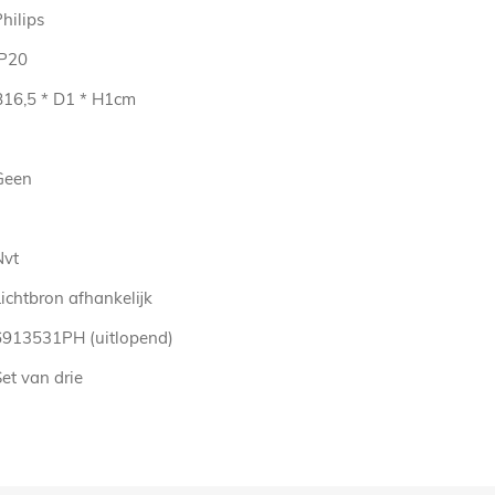
hilips
IP20
B16,5 * D1 * H1cm
Geen
Nvt
ichtbron afhankelijk
6913531PH (uitlopend)
et van drie