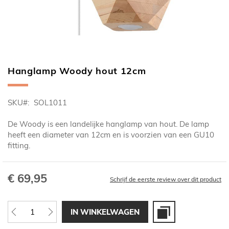
Hanglamp Woody hout 12cm
Ga
naar
het
SKU
SOL1011
begin
van
De Woody is een landelijke hanglamp van hout. De lamp
de
heeft een diameter van 12cm en is voorzien van een GU10
afbeeldingen-
fitting.
gallerij
€ 69,95
Schrijf de eerste review over dit product
IN WINKELWAGEN