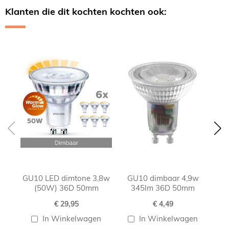
Klanten die dit kochten kochten ook:
Skip
carousel
GU10 LED dimtone 3,8w
GU10 dimbaar 4,9w
GU1
(50W) 36D 50mm
345lm 36D 50mm
€ 29,95
€ 4,49
In Winkelwagen
In Winkelwagen