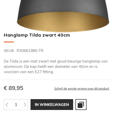
Hanglamp Tilda zwart 40cm
Ga
naar
het
SKU
R30661980-TR
begin
van
De Tilda is een mat zwart met goud kleurige hanglamp van
de
aluminium. De kap heeft een diameter van 40cm en is
afbeeldingen-
voorzien van een E27 fitting.
gallerij
€ 89,95
Schrijf de eerste review over dit product
IN WINKELWAGEN