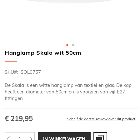
Hanglamp Skala wit 50cm
Ga
naar
het
SKU
SOL0757
begin
van
De Skala is een witte hanglamp van textiel en glas. De kap
de
heeft een diameter van 50cm en is voorzien van vijf E27
afbeeldingen-
fittingen.
gallerij
€ 219,95
Schrijf de eerste review over dit product
IN WINKELWAGEN