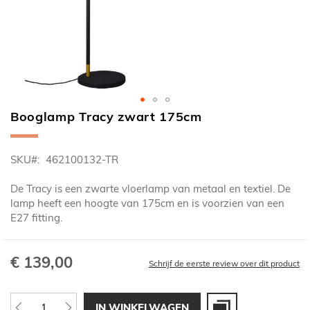
Booglamp Tracy zwart 175cm
Ga
naar
het
SKU
462100132-TR
begin
van
De Tracy is een zwarte vloerlamp van metaal en textiel. De
de
lamp heeft een hoogte van 175cm en is voorzien van een
afbeeldingen-
E27 fitting.
gallerij
€ 139,00
Schrijf de eerste review over dit product
IN WINKELWAGEN