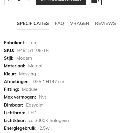
SPECIFICATIES
FAQ
VRAGEN
REVIEWS
Meer
Trio
informatie
R49151108-TR
Modern
Metaal
Messing
D25 * H147 cm
Module
Nvt
Easydim
LED
ca 3000K halogeen
2,5w