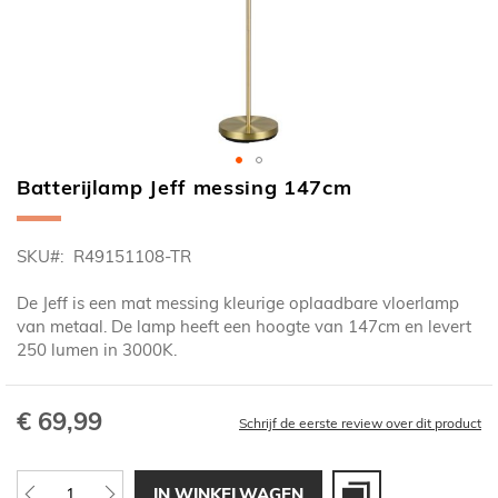
Batterijlamp Jeff messing 147cm
Ga
naar
het
SKU
R49151108-TR
begin
van
De Jeff is een mat messing kleurige oplaadbare vloerlamp
de
van metaal. De lamp heeft een hoogte van 147cm en levert
afbeeldingen-
250 lumen in 3000K.
gallerij
€ 69,99
Schrijf de eerste review over dit product
IN WINKELWAGEN