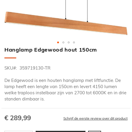
Hanglamp Edgewood hout 150cm
Ga
naar
het
SKU
359719130-TR
begin
van
De Edgewood is een houten hanglamp met liftfunctie. De
de
lamp heeft een lengte van 150cm en levert 4150 lumen
afbeeldingen-
welke traploos instelbaar zijn van 2700 tot 6000K en in drie
gallerij
standen dimbaar is.
€ 289,99
Schrijf de eerste review over dit product